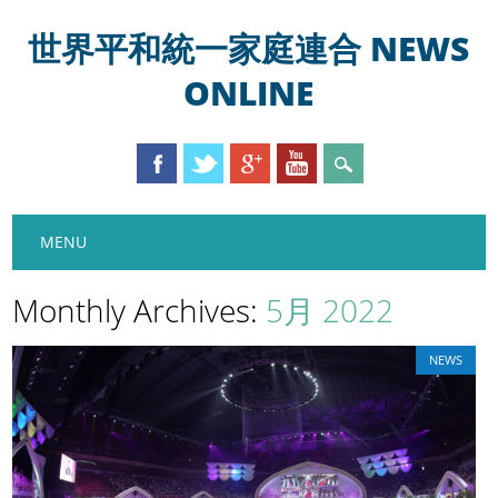
世界平和統一家庭連合 NEWS
ONLINE
Main menu
Skip
MENU
to
content
Monthly Archives:
5月 2022
NEWS