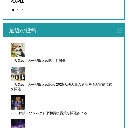
PEOPLE
REPORT
最近の投稿
「天苑宮・天一聖殿入宮式」を開催
「天苑宮・天一聖殿入宮記念 2025天地人真の父母孝情天宙祝福式」
を開催
2025鮮鶴（ソンハク）平和賞授賞式が開催される