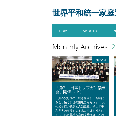
世界平和統一家庭連合
Main menu
Skip
HOME
ABOUT US
to
content
Monthly Archives:
2
REPORT
「第2回 日本トップガン修練
会」開催 （上）
「真の父母様の伝統を相続し、新時代
を切り拓く摂理の主役になろう」 天
の父母様の解放と人類救援、そして平
和世界の実現をなす為に生涯を投入し
てこられた天地人真の父母様は、どの