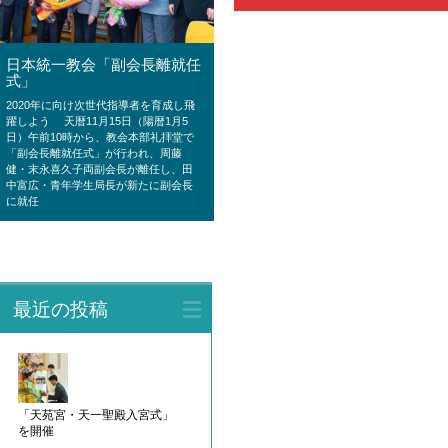
日本統一教会「副会長離就任
式」
2020年に向け次世代指導者を育成し飛
躍しよう 天暦11月15日（陽暦1月5
日）午前10時から、教会本部礼拝堂で
「副会長離就任式」が行われ、周藤
健・末永喜久子両副会長が離任し、田
中富広・青年学生局長が新たに副会長
に就任
最近の投稿
「天苑宮・天一聖殿入宮式」
を開催