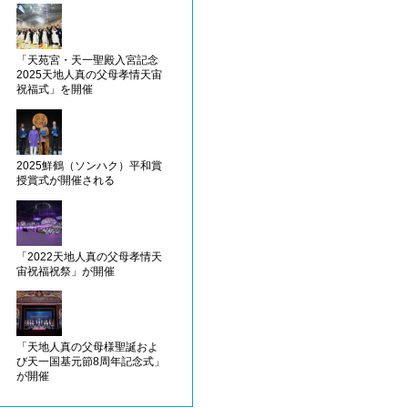
「天苑宮・天一聖殿入宮記念
2025天地人真の父母孝情天宙
祝福式」を開催
2025鮮鶴（ソンハク）平和賞
授賞式が開催される
「2022天地人真の父母孝情天
宙祝福祝祭」が開催
「天地人真の父母様聖誕およ
び天一国基元節8周年記念式」
が開催