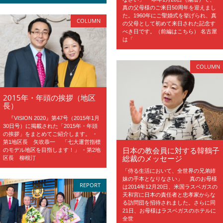
真の父母様のご来日50周年を迎えまし
た。1960年にご聖婚式を挙げられ、真
COLUMN
の父母として初めて来日された記念す
べき日です。（前編はこちら） 名古屋
は「
COLUMN
2015年・年頭の挨拶（地区
長）
『VISION 2020』第47号（2015年1月
30日号）に掲載された「2015年・年頭
の挨拶」をまとめてご紹介します。 ・
第1地区長 矢吹恭一 「七大運営指標
日本の教会員に対する韓鶴子
のモデル地区を目指します！」 ・第2地
総裁のメッセージ
区長 柳根汀
「侍る生活において、全世界の兄弟姉
妹の手本となりなさい」 真のお母様
REPORT
は2014年12月20日、米国ラスベガスの
天和宮に日本の責任者と忠孝家からな
る訪問団を招待されました。さらに同
21日、お母様はラスベガスのホテルに
全世