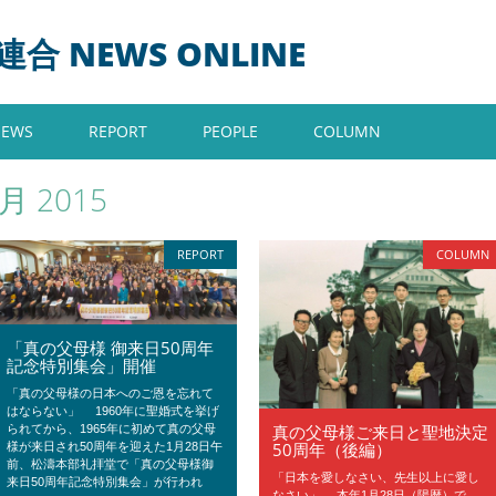
 NEWS ONLINE
NEWS
REPORT
PEOPLE
COLUMN
月 2015
REPORT
COLUMN
「真の父母様 御来日50周年
記念特別集会」開催
「真の父母様の日本へのご恩を忘れて
はならない」 1960年に聖婚式を挙げ
真の父母様ご来日と聖地決定
られてから、1965年に初めて真の父母
50周年（後編）
様が来日され50周年を迎えた1月28日午
前、松濤本部礼拝堂で「真の父母様御
「日本を愛しなさい、先生以上に愛し
来日50周年記念特別集会」が行われ
なさい」 本年1月28日（陽暦）で、