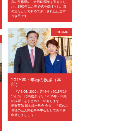
真の父母様のご来日50周年を迎えまし
た。1960年にご聖婚式を挙げられ、真
の父母として初めて来日された記念す
べき日です。
COLUMN
2015年・年頭の挨拶（本
部）
『VISION 2020』第46号（2015年1月
15日号）に掲載された「2015年・年頭
の挨拶」をまとめてご紹介します。 ・
徳野英治 日本統一教会 会長 「真のお
母様の三大関心事を中心として新年を
出発しましょう！」