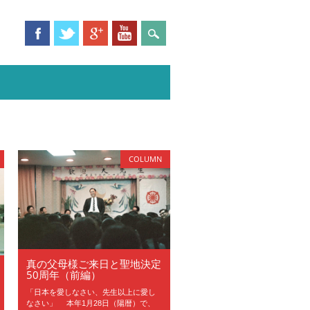
COLUMN
真の父母様ご来日と聖地決定
50周年（前編）
「日本を愛しなさい、先生以上に愛し
なさい」 本年1月28日（陽暦）で、