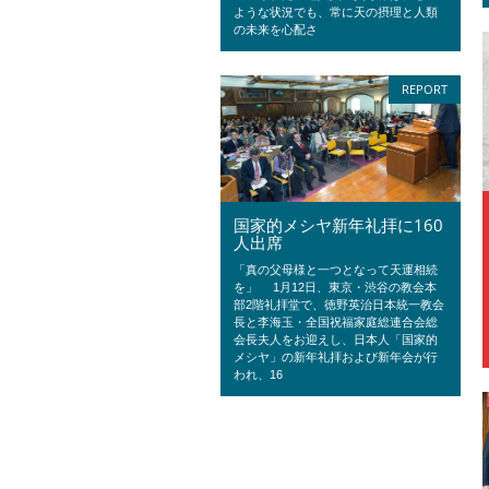
ような状況でも、常に天の摂理と人類
の未来を心配さ
REPORT
国家的メシヤ新年礼拝に160
人出席
「真の父母様と一つとなって天運相続
を」 1月12日、東京・渋谷の教会本
部2階礼拝堂で、徳野英治日本統一教会
長と李海玉・全国祝福家庭総連合会総
会長夫人をお迎えし、日本人「国家的
メシヤ」の新年礼拝および新年会が行
われ、16