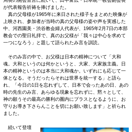
局長
の開会宣言に続いて、田中富広・日本統一教会副会長
が代表報
告祈祷を捧げました。
真の父母様が1965年に来日された様子をまとめた映像が
上映され、参加者が当時の真の父母様の姿や声を実感した
中、
河西園美・渋谷教会婦人代表が、1965年2月7日の本部
教
会での聖日礼拝で、真のお父様が「我々は中心を求めて
一つに
なろう」と題して語られたみ言を訓読。
そのみ言の中で、お父様は日本の精神について「大和
魂。大
和というのは何かというと、大家、大家族主義。日
本の精神と
いうのは本当に大和魂か。いずれにも応じて一
体となる。そう
だったらそれは世界を統一する」と語ら
れ、「今日の1日を忘
れずして、日本で会ったあの日、あの
時の先生のみ言、あらゆ
る現象を忘れずに、黙々として、
神の願うその最高の勝利の圏
内にプラスとなるように、お
守りお導き下さらんことを切にお
願い致します」と祈られ
ました。
続いて登壇