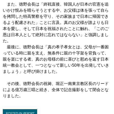
また、徳野会長は「終戦直後、韓国人が日本の官憲を追
いか
け恨みを晴らそうとする中、お父様は体を張って自ら
を拷問し
た特高警察を守り、その家族まで日本に帰国でき
るよう配慮さ
れた」ことに言及。真のお父様が誰よりも日
本を愛し、そして
日本を祝福されたことに触れ、「このご
恩は日本人として絶対
に忘れてはならない」と強調しまし
た。
最後に、徳野会長は「真の孝子孝女とは、父母が一番困
って
いる時に親を支え、無条件に親の十字架を背負って、
親を楽に
する者。真のお母様の前に喜びと慰めを返す日本
統一教会とし
て、一つとなって新しい50年を出発していき
ましょう」と呼
び掛けました。
その後、徳野会長の祝祷、堀正一南東京教区長のリード
によ
る億万歳三唱と続き、全体で記念撮影をして閉会とな
りました。
POSTED IN
REPORT