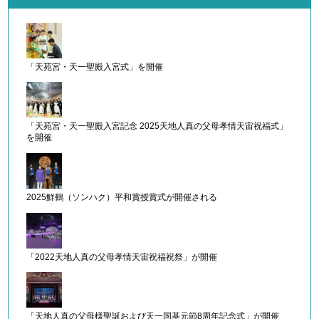
「天苑宮・天一聖殿入宮式」を開催
「天苑宮・天一聖殿入宮記念 2025天地人真の父母孝情天宙祝福式」
を開催
2025鮮鶴（ソンハク）平和賞授賞式が開催される
「2022天地人真の父母孝情天宙祝福祝祭」が開催
「天地人真の父母様聖誕および天一国基元節8周年記念式」が開催