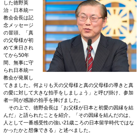
した徳野英
治・日本統一
教会会長は記
念メッセージ
の冒頭、「真
の父母様が初
めて来日され
てから50年
間、無
事に守
られ日本統一
教会が発展し
てきました。何よりも天の父
母様と真の父母様の導きと真
の愛に対して大きな拍手をしま
しょう」と呼び掛け、参加
者一同が感謝の拍手を捧げました。
その上で、徳野会長は「お父様が日本と初愛の因縁を結
んだ」
と語られたことを紹介。「その因縁を結んだのは、
人として一
番感受性の強い21歳ころの日本留学時代ではな
かったかと想
像できる」と述べました。