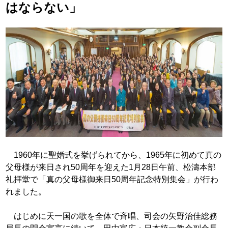
はならない」
1960年に聖婚式を挙げられてから、1965年に初めて真の
父母様が来日され50周年を迎えた1月28日午前、松濤本部
礼拝堂で「真の父母様御来日50周年記念特別集会」が行わ
れ
ました。
はじめに天一国の歌を全体で斉唱、司会の矢野治佳総務