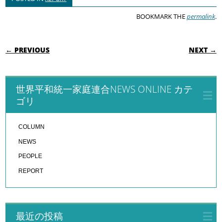
BOOKMARK THE
permalink
.
POST NAVIGATION
← PREVIOUS
NEXT →
世界平和統一家庭連合NEWS ONLINE カテ
ゴリ
COLUMN
NEWS
PEOPLE
REPORT
最近の投稿