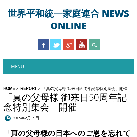
世界平和統一家庭連合 NEWS
ONLINE
Main menu
Skip
MENU
to
content
HOME
REPORT
「真の父母様 御来日50周年記念特別集会」開催
「真の父母様 御来日50周年記
念特別集会」開催
2015年2月19日
「真の父母様の日本へのご恩を忘れて