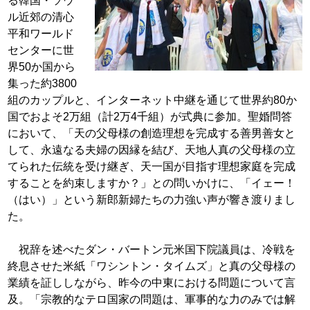
る韓国・ソウ
ル近郊の清心
平和ワールド
センターに世
界
50か国から
集った約3800
組のカップルと、インターネッ
ト中継を通じて世界約80か
国でおよそ2万組（計2万4千組）
が式典に参加。聖婚問答
において、「天の父母様の創造理想を
完成する善男善女と
して、永遠なる夫婦の因縁を結び、天地
人真の父母様の立
てられた伝統を受け継ぎ、天一国が目指す
理想家庭を完成
することを約束しますか？」との問いかけに、
「イェー！
（はい）」という新郎新婦たちの力強い声が響き渡
りまし
た。
祝辞を述べたダン・バートン元米国下院議員は、冷戦を
終息
させた米紙「ワシントン・タイムズ」と真の父母様の
業績
を証ししながら、昨今の中東における問題について言
及。「宗
教的なテロ国家の問題は、軍事的な力のみでは解