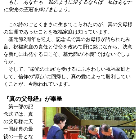
もし あなたも 私のように愛するならば 私はあ
なた
に栄光の王冠を捧げましょう。
この詩のごとくまさに生きてこられたのが、真の父母様
の
生涯であったことを祝福家庭は知っています。
基元節2周年を迎え、記念式で真のお母様が語られたみ
言、
祝福家庭の責任と使命を改めて肝に銘じながら、決意
を新た
に出発する日こそ、基元節の“本義”ではないでしょ
うか。
そして、“栄光の王冠”を受けるにふさわしい祝福家庭と
し
て、信仰の“原点”に回帰し、真の愛によって勝利してい
く
ことが、今願われています。
『真の父母経』が奉呈
第一部の記
念式では、真
の父母様に天
一国経典の最
後の一
冊とな