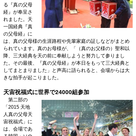
る『真の父母
経』が奉呈さ
れました。天
一国経典『真
の父母経』に
は、真の父母様の生涯路程や先輩家庭の証しな
どがまとめ
られています。真のお母様が、「（真のお父様の）
聖和以
降、三大経典を天の前に奉献しようと努力して参りま
し
た。その最後、『真の父母経』が本日をもって三大経典と
してまとまりました」と声高に語られると、会場からは大
きな
拍手が起こりました。
天宙祝福式に世界で24000組参加
第二部の
「2015 天地
人真の父母天
宙祝福式」に
は、会場
であ