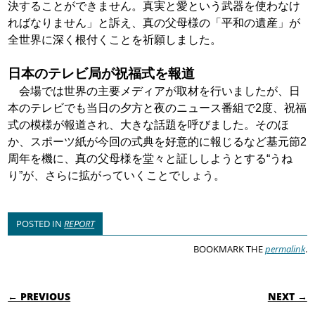
決すること
ができません。真実と愛という武器を使わなけ
ればなりませ
ん」と訴え、真の父母様の「平和の遺産」が
全世界に深く根
付くことを祈願しました。
日本のテレビ局が祝福式を報道
会場では世界の主要メディアが取材を行いましたが、日
本
のテレビでも当日の夕方と夜のニュース番組で2度、祝福
式
の模様が報道され、大きな話題を呼びました。そのほ
か、スポー
ツ紙が今回の式典を好意的に報じるなど基元節2
周年を機に、
真の父母様を堂々と証ししようとする“うね
り”が、さらに
拡がっていくことでしょう。
POSTED IN
REPORT
BOOKMARK THE
permalink
.
POST NAVIGATION
← PREVIOUS
NEXT →