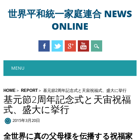
世界平和統一家庭連合 NEWS
ONLINE
Main menu
Skip
MENU
to
content
HOME
REPORT
基元節2周年記念式と天宙祝福式、盛大に挙行
基元節2周年記念式と天宙祝福
式、盛大に挙行
2015年3月20日
全世界に真の父母様を伝播する祝福家