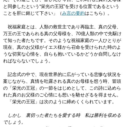
と同参したという“栄
光の王冠”を受ける位置であるという
ことを
肝に銘じて下さい」（
み言の要約
はこちら
）。
祝福家庭とは、人類の救世主であり再臨主、真の父母、
万
王の王であられる真の父母様を、70億人類の中で先駆け
て
知った者たちです。そのような祝福家庭の一人ひとりが
現在、
真のお父様がイエス様から召命を受けられた時のよ
うな切実
な心情を、自らも抱いているかどうか自問しなけ
ればならな
いでしょう。
記念式の中で、現在世界的に広がっている悲惨な状況を
案
じながら、真情を吐露される真のお母様を想う時、冒頭
の「栄
光の王冠」の一節をはじめとして、この詩に込めら
れた真の
お父様のご心情にも想いを馳せざるを得ません。
「栄光の王冠」は次のように締めくくられています。
しかし 裏切った者たちを愛する時 私は勝利を収める
で
しょう。