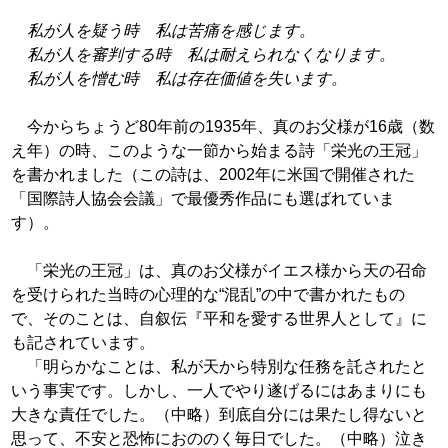
私が人を疑う時 私は苦痛を感じます。
私が人を審判する時 私は耐えられなくなり
ます。
私が人を憎む時 私は存在価値を失い
ます。
今からちょうど80年前の1935年、真の
お父様が16歳（数
え年）の時、このような
一節から始まる詩「栄光の王冠」
を書かれま
した（この詩は、2002年に米国で開催され
た
「国際詩人協会会議」で最優秀作品にも選
ばれていま
す）。
「栄光の王冠」は、真のお父様がイエス様
から天の召命
を受けられた当時の心理的な
“混乱”の中で書かれたもの
で、そのことは、
自叙伝『平和を愛する世界人として』に
も記
されています。
「明らかなことは、私が天から特別な任務
を託されたと
いう事実です。しかし、一人
でやり遂げるにはあまりにも
大きな責任でし
た。（中略）到底自分には果たし得ないと
思っ
て、不安と恐怖におののく毎日でした。（中略）
泣き