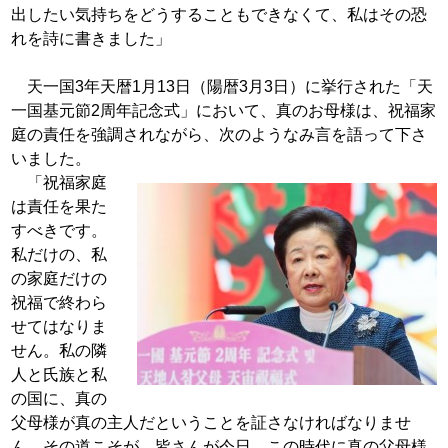
出したい気持ちをどうすることもできな
くて、私はその恐
れを詩に書きました」
天一国3年天暦1月13日（陽暦3月3日）
に挙行された「天
一国基元節2周年記念式」
において、真のお母様は、祝福家
庭の責任を
強調されながら、次のようなみ言を語って下
さ
いました。
「祝福家庭
は責任を果た
すべきです。
私だ
けの、私
の家庭だけの
祝福で終わら
せてはな
りま
せん。私の隣
人と氏族と私
の国に、真の
父母様が真の主人だということを証さなけれ
ばなりませ
ん。その道こそが、皆さんが今日、
この時代に真の父母様