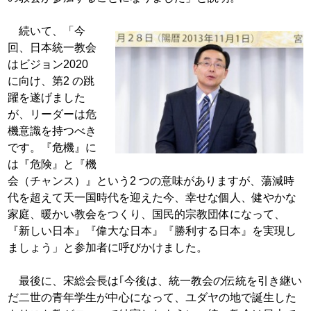
続いて、「今
回、日本統一教会
はビジョン
2020
に向け、第2 の跳
躍を遂げました
が、リー
ダーは危
機意識を持つべき
です。『危機』に
は
『危険』と『機
会（チャンス）』という2 つの
意味がありますが、蕩減時
代を超えて天一国
時代を迎えた今、幸せな個人、健やかな
家庭、
暖かい教会をつくり、国民的宗教団体になって、
『新しい日本』『偉大な日本』『勝利する日本』
を実現し
ましょう」と参加者に呼びかけました。
最後に、宋総会長は｢今後は、統一教会
の伝統を引き継い
だ二世の青年学生が中心になって、ユダヤの地で誕生した