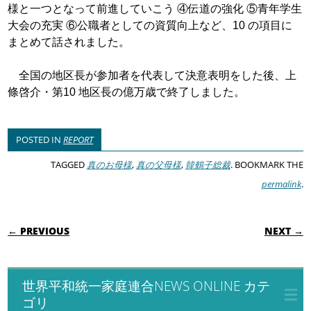
様と一つとなって前進していこう ④伝道
の強化 ⑤青年学生
大会の充実 ⑥公職者として
の資質向上など、10 の項目に
まとめて話され
ました。
全国の地区長が参加者を代表して決意表明
をした後、上
條啓介・第10 地区長の億万歳
で終了しました。
POSTED IN
REPORT
TAGGED
真のお母様
,
真の父母様
,
韓鶴子総裁
. BOOKMARK THE
permalink
.
POST NAVIGATION
← PREVIOUS
NEXT →
世界平和統一家庭連合NEWS ONLINE カテ
ゴリ