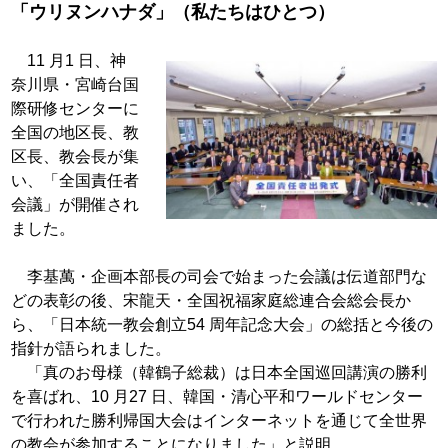
「ウリヌンハナダ」（私たちはひとつ）
11 月1 日、神
奈川県・宮崎台国
際研修セ
ンターに
全国の地区長、教
区長、教会長が集
い、
「全国責任者
会議」が開催され
ました。
李基萬・企画本部長の司会で始まった会議
は伝道部門な
どの表彰の後、宋龍天・全国祝
福家庭総連合会総会長か
ら、「日本統一教会創
立54 周年記念大会」の総括と今後の
指針が
語られました。
「真のお母様（韓鶴子総裁）は日本全国巡回講演の勝利
を
喜ばれ、10 月27 日、韓国・清心平和ワール
ドセンター
で行われた勝利帰国大会はインター
ネットを通じて全世界
の教会が参加することに
なりました」と説明。