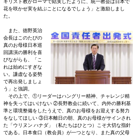
キリスト教がローマで結実したように、統一教会は日本で
花を咲かせ実を結ぶことになるでしょう」と激励しまし
た。
また、徳野英治
会長はこのたびの
真のお母
様日本巡
回講演の勝利を喜
びながらも、「こ
れ
は始めにすぎな
い。謙虚なる姿勢
で再出発しま
しょ
う」と強調。
その上で、①リーダーはハングリー精神、チャ
レンジ精
神を失ってはいけない ②長野教会に
続いて、内外の勝利基
準と環境整備をしたうえ
で、真のお母様をお迎えする努力
をなしてほし
い ③日本離日の朝、真のお母様がサインされ
た
「ウリヌン ハナダ」（私たちはひとつ）こそ
大切な指針
である。日本食口（教会員）が一つとなり、ま
た真の父母