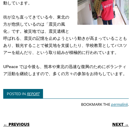
動しています。
街が立ち直ってきている今、東北の
方が危惧しているのは「震災の風
化」です。被災地では、震災遺構と
呼ばれる、震災の記憶を止めようという動きが高まっていることも
あり、観光することで被災地を支援したり、学校教育としてバスツ
アーを組んだり、という取り組みが積極的に行われています。
UPeace では今後も、熊本や東北の迅速な復興のためにボランティ
ア活動を継続しますので、多くの方々の参加をお待ちしています。
POSTED IN
REPORT
BOOKMARK THE
permalink
.
POST NAVIGATION
← PREVIOUS
NEXT →