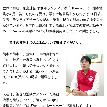
世界平和統一家庭連合 平和ボランティア隊「UPeace」は、熊本地
震が4 月に発生したのを受け、最初の地震発生からおよそ10 日後に
災害ボランティアチームを現地に派遣。現在も熊本の被災地支援を
続けています。5 年以上継続している東北・宮城での支援活動を含
め、UPeace の活動について加藤善斐徒キャプテンに聞きました。
――熊本の被災地での活動について教えてください。
熊本県熊本市、益城町、南阿蘇村を中
心に、被災した家屋の家財の片付けや
運び出し、引越しの手伝いなどを行っ
てきました。参加者は延べ200 人を超
え、90 カ所以上の現場で活動しまし
た。
現在は、被災地近隣のメンバーたちは
活動を継続していて、遠方からの参加
希望者に関してはUPeace のホームページで募集しています。