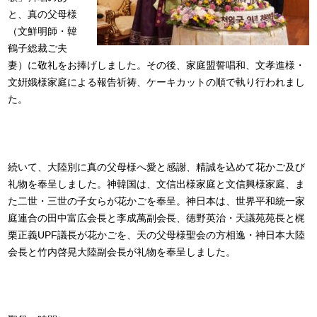
と、真の父母様
（文鮮明師・韓
鶴子総裁ご夫
妻）に敬礼をお捧げしました。その後、家庭盟誓唱和、文孝進様・
文姸娥様家庭による報告祈祷、ケーキカットの順で執り行われまし
た。
続いて、大陸別に真の父母様へ愛と感謝、精誠を込めて花かご及び
礼物を奉呈しました。神韓国は、文信出様家庭と文信興様家庭、ま
た二世・三世の子女らが花かごを奉呈。神日本は、世界平和統一家
庭連合の田中富広会長と李成萬副会長、徳野英治・天議苑苑長と梶
栗正義UPF議長が花かごを、天の父母様聖会の方相逸・神日本大陸
会長と竹内啓晃大陸副会長が礼物を奉呈しました。