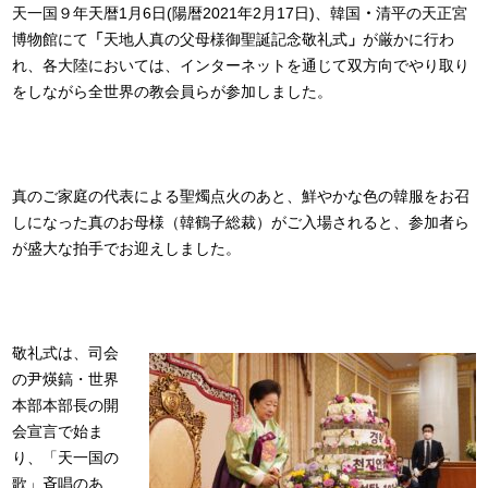
天一国９年天暦1月6日(陽暦2021年2月17日)、韓国
・
清平の天正宮
博物館にて
「
天地人真の父母様御聖誕記念敬礼式
」
が厳かに行わ
れ、各大陸においては、インターネットを通じて双方向でやり取り
をしながら全世界の教会員らが参加しました。
真のご家庭の代表による聖燭点火のあと、鮮やかな色の韓服をお召
しになった真のお母様（韓鶴子総裁）がご入場されると、参加者ら
が盛大な拍手でお迎えしました。
敬礼式は、司会
の尹煐鎬・世界
本部本部長の開
会宣言で始ま
り、「天一国の
歌」斉唱のあ