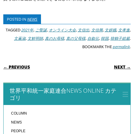
POSTED IN
NEWS
TAGGED
2021年
,
ご聖誕
,
オンライン大会
,
文信出
,
文信興
,
文妍娥
,
文孝進
,
文薫淑
,
文鮮明師
,
真のお母様
,
真の父母様
,
自叙伝
,
韓国
,
韓鶴子総裁
.
BOOKMARK THE
permalink
.
POST NAVIGATION
← PREVIOUS
NEXT →
世界平和統一家庭連合NEWS ONLINE カテ
ゴリ
COLUMN
NEWS
PEOPLE