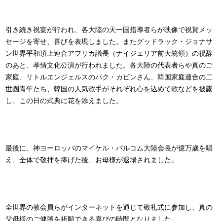
引き続き祝宴が行われ、各大陸の天一国指導者らが映像で祝賀メッ
セージを寄せ、喜びを表現しました。またグッドラック・ジョナサ
ン世界平和頂上連合アフリカ議長（ナイジェリア前大統領）の祝辞
のあと、孝情文化公演が行われました。各大陸の代表者らや真のご
家庭、リトルエンジェルスのパク・カビンさん、韓国家庭連合の二
世圏青年たち、韓国の人気歌手がそれぞれ心を込めて歌などを披露
し、この日の式典に花を添えました。
最後に、神ヨーロッパのマイケル・バルコム大陸会長が億万歳を唱
え、全体で敬拝を捧げた後、お母様が退場されました。
全世界の教会員らがインターネットを通じて敬礼式に参加し、真の
父母様のご健勝を祈願できる喜びの時間となりました。