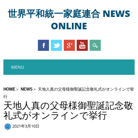
世界平和統一家庭連合 NEWS
ONLINE
Main menu
Skip
MENU
to
content
HOME
NEWS
天地人真の父母様御聖誕記念敬礼式がオンラインで挙
行
天地人真の父母様御聖誕記念敬
礼式がオンラインで挙行
2021年3月10日