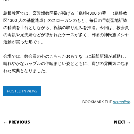
島根教区では、裵景燦教区長が掲げる「島根4300 の夢」（島根教
区4300 人の基盤造成）のスローガンのもと、毎日の早朝聖地祈祷
の精誠を土台としながら、祝福の取り組みを推進。今回は、教会員
の両親や兄夫婦などが導かれたケースが多く、日頃の神氏族メシヤ
活動が実った形です。
会場では、教会員の心のこもったおもてなしに新郎新婦が感動し、
晴れやかなカップルの仲睦まじい姿とともに、喜びの雰囲気に包ま
れた式典となりました。
POSTED IN
NEWS
BOOKMARK THE
permalink
.
POST NAVIGATION
← PREVIOUS
NEXT →