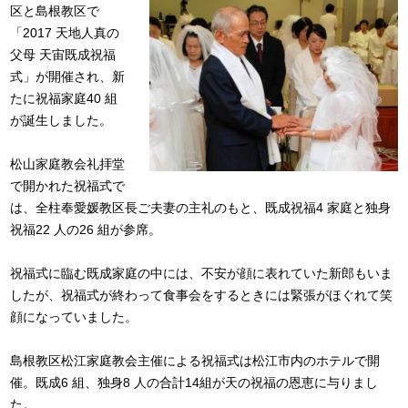
区と島根教区で
「2017 天地人真の
父母 天宙既成祝福
式」が開催され、新
たに祝福家庭40 組
が誕生しました。
松山家庭教会礼拝堂
で開かれた祝福式で
は、全柱奉愛媛教区長ご夫妻の主礼のもと、既成祝福4 家庭と独身
祝福22 人の26 組が参席。
祝福式に臨む既成家庭の中には、不安が顔に表れていた新郎もいま
したが、祝福式が終わって食事会をするときには緊張がほぐれて笑
顔になっていました。
島根教区松江家庭教会主催による祝福式は松江市内のホテルで開
催。既成6 組、独身8 人の合計14組が天の祝福の恩恵に与りまし
た。