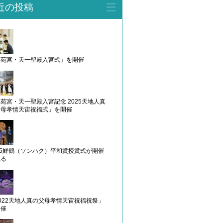
近の投稿
天苑宮・天一聖殿入宮式」を開催
苑宮・天一聖殿入宮記念 2025天地人真
父母孝情天宙祝福式」を開催
25鮮鶴（ソンハク）平和賞授賞式が開催
れる
022天地人真の父母孝情天宙祝福祝祭」
開催