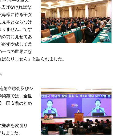
を広げなければな
父母様に侍る子女
に見本とならなけ
なりません。です
類の前に見せてあ
が必ずや成して差
の一つの世界にな
ればなりません」と語られました。
ム
術苑創立総会及びシ
学術苑では、全世
天一国安着のため
文発表を皮切り
持ちました。