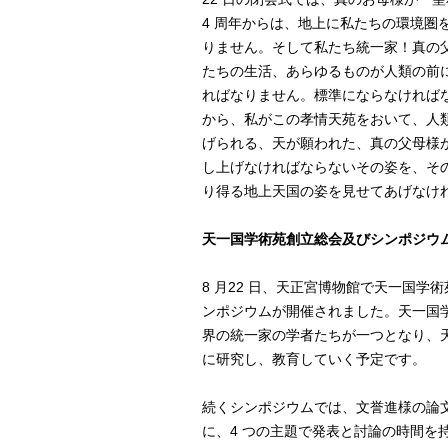
4 周年からは、地上に私たちの環境圏
りません。そして私たち統一家！真の
たちの生活、あらゆるものが人類の前
ればなりません。標準にならなければ
から、私がこの孝情天苑をおいて、人
げられる、天が願われた、真の父母様
し上げなければならないその姿を、そ
り得る地上天国の姿を見せてあげなけ
天一国学術苑創立総会及びシンポジウ
8 月22 日、天正宮博物館で天一国学
ンポジウムが開催されました。天一国
界の統一家の学者たちが一つとなり、
に研究し、教育していく予定です。
続くシンポジウムでは、文誉進様の論
に、4 つの主題で発表と討論の時間を