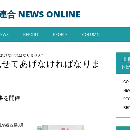
 NEWS ONLINE
NEWS
REPORT
PEOPLE
COLUMN
てあげなければなりません”
世
見せてあげなければなりま
NE
CO
NE
事を開催
PE
RE
韻が残る翌8月