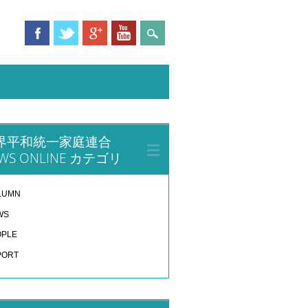
界平和統一家庭連合
WS ONLINE カテゴリ
LUMN
WS
OPLE
PORT