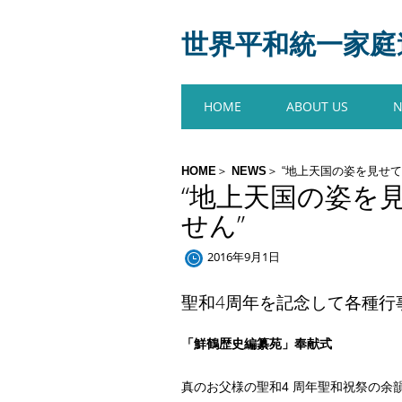
世界平和統一家庭連合
Main menu
Skip
HOME
ABOUT US
to
content
HOME
NEWS
“地上天国の姿を見せ
“地上天国の姿を
せん”
2016年9月1日
聖和4周年を記念して各種行
「鮮鶴歴史編纂苑」奉献式
真のお父様の聖和4 周年聖和祝祭の余