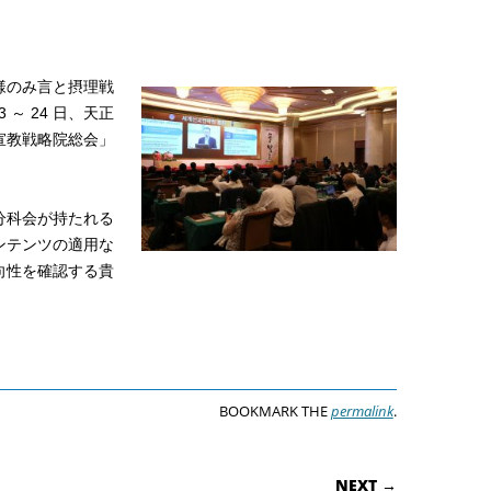
様のみ言と摂理戦
～ 24 日、天正
宣教戦略院総会」
分科会が持たれる
ンテンツの適用な
向性を確認する貴
BOOKMARK THE
permalink
.
ON
NEXT →