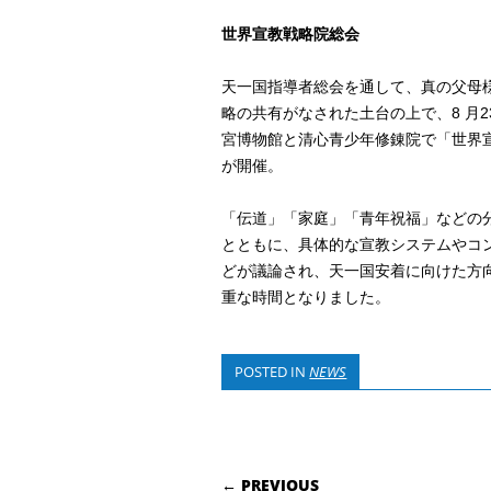
世界宣教戦略院総会
天一国指導者総会を通して、真の父母
略の共有がなされた土台の上で、8 月23 
宮博物館と清心青少年修錬院で「世界
が開催。
「伝道」「家庭」「青年祝福」などの
とともに、具体的な宣教システムやコ
どが議論され、天一国安着に向けた方
重な時間となりました。
POSTED IN
NEWS
POST NAVIGATI
← PREVIOUS