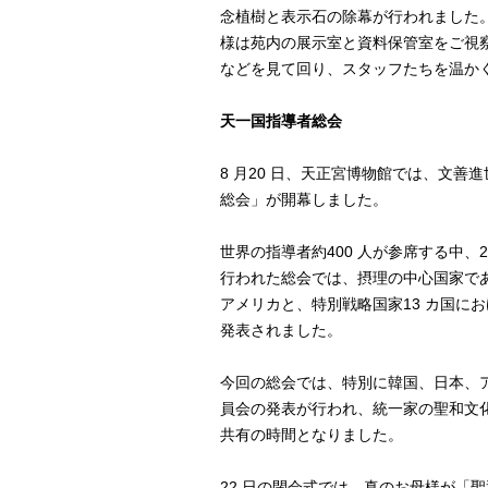
念植樹と表示石の除幕が行われました
様は苑内の展示室と資料保管室をご視察
などを見て回り、スタッフたちを温か
天一国指導者総会
8 月20 日、天正宮博物館では、文
総会」が開幕しました。
世界の指導者約400 人が参席する中、2
行われた総会では、摂理の中心国家で
アメリカと、特別戦略国家13 カ国に
発表されました。
今回の総会では、特別に韓国、日本、
員会の発表が行われ、統一家の聖和文
共有の時間となりました。
22 日の閉会式では、真のお母様が「聖