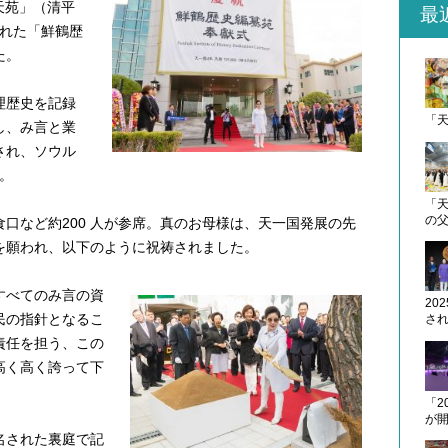
 天苑」（清平
最
された「鮮鶴歴
た。
理歴史を記録
「
し、み言と業
され、ソウル
た。
「天
の
口など約200 人が参席。真のお母様は、天一国発展の先
を願われ、以下のように祝祷されました。
すべてのみ言の資
20
民の指針となるこ
さ
責任を担う、この
高く高く誇って下
「2
が
名された裏庭で記