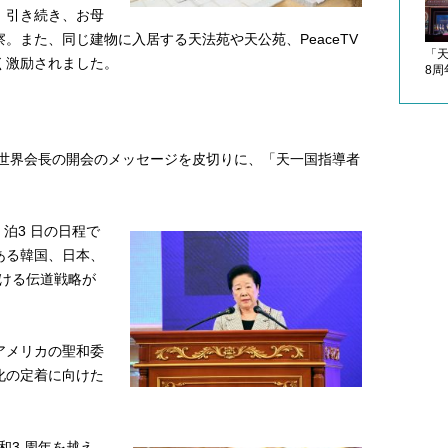
。引き続き、お母
。また、同じ建物に入居する天法苑や天公苑、PeaceTV
「
く激励されました。
8
善進世界会長の開会のメッセージを皮切りに、「天一国指導者
 泊3 日の日程で
ある韓国、日本、
おける伝道戦略が
アメリカの聖和委
化の定着に向けた
和3 周年を越え、