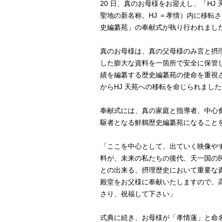
20 日、真のお母様をお迎えし、「HJ
聖地の新名称。HJ ＝孝情）内に移転
史編纂苑」の奉献式が執り行われまし
真のお母様は、真の父母様のみ言と摂
した膨大な資料を一箇所で安全に保管
績を編纂する歴史編纂苑の使命を重視
からHJ 天苑への移転を命じられまし
奉献式には、真の家庭と指導者、中心食
駆者となる鮮鶴歴史編纂苑になること
「ここを中心として、出ていく映像や
料が、未来の私たちの後代、天一国の
との出来る、摂理歴史において重要な
殿堂をお父様に奉献いたしますので、
さり、祝福して下さい」
式典に続き、お母様が「孝情蓮」と命