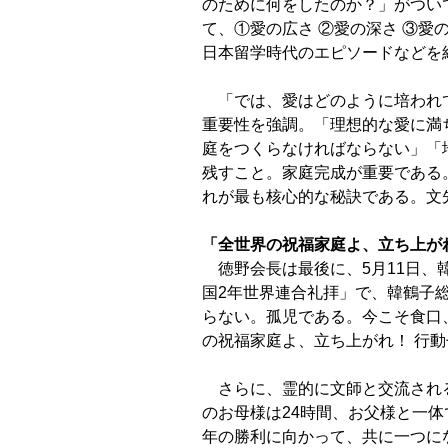
のために何をしたのか？」がつい
て、①愛
の広さ ②愛の深さ ③
日本留学時代のエピソードなどを
「では、愛はどのように培われ
重要性を強調。「理想的な愛に満
庭をつくらなけれ
ばならない」「
残すこと。家庭完成が重要である。
れが最も核心的な秘訣である。
文
「全世界の祝福家庭よ、立ち上がれ
徳野会長は最後に、5月11日、
国2年世界連合礼拝」で、
韓鶴子
らない。孤児である。今こそ食口
の祝福家庭よ、立ち上がれ！ 行
さらに、霊的に文師と交流され
のお母様は24時間、お父様と一体
年の勝利に向かっ
て、共に一つに