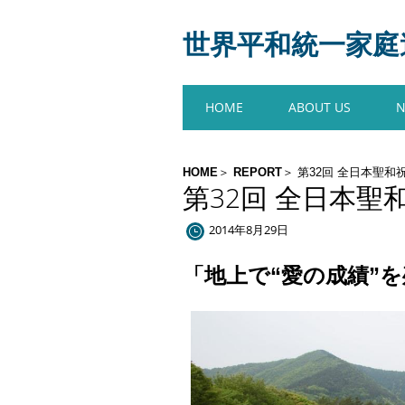
世界平和統一家庭連合
Main menu
Skip
HOME
ABOUT US
to
content
HOME
REPORT
第32回 全日本聖和祝
第32回 全日本聖
2014年8月29日
「地上で“愛の成績”