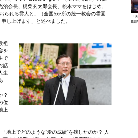
光治会長、梶栗玄太郎会長、松本ママをはじめ、
ておられる霊人と、（全国5
か所の統一教会の霊園
「
り申
し上げます」と述べました。
8
教祖
容を
生で
お話
人生
あ
。
か？
の位
地上
、「地上でどのような“愛
の成績”を残したのか？ 人