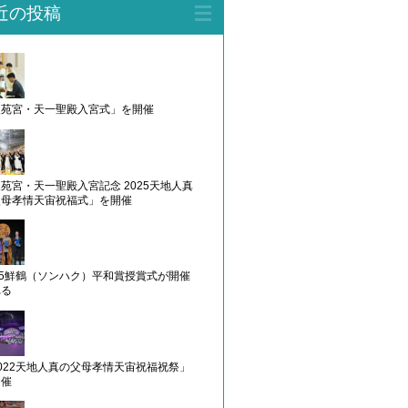
近の投稿
天苑宮・天一聖殿入宮式」を開催
苑宮・天一聖殿入宮記念 2025天地人真
父母孝情天宙祝福式」を開催
25鮮鶴（ソンハク）平和賞授賞式が開催
れる
022天地人真の父母孝情天宙祝福祝祭」
開催