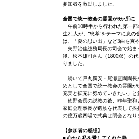
参加者を激励しました。
全国で統一教会の霊園が6か所に
午前10時半から行われた第一部
生21人が、“忠孝”をテーマに息の
は、「夏の思い
出」など3曲を爽
矢野治佳総務局長の司会で始ま
後、松本雄司さん（1800双）の
代
りました。
続いて戸丸廣安・尾瀬霊園園長
めとして全国で統一教会の霊園が
充実と拡充に
努めていきたい」と
徳野会長の説教の後、昨年聖和
家庭会理事長が遺族を代表して挨
の億万歳四唱
で式典は閉会となり
【参加者の感想】
■
心から私を愛してくれた妻