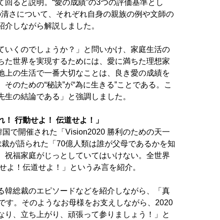
て回ると説明。“愛の成績”の3つの評価基準とし
愛の清さについて、それぞれ自身の親
族の例や文師の
紹介しなが
ら解説しました。
ていくのでしょうか？」と問いかけ、家庭生活の
ちた世
界を実現するためには、愛に満ちた理想家
地上の生活で一番大切なことは、良き愛の成
績を
そのための“秘訣”
が“為に生きる”ことである。こ
先生の結論である」と強調しました。
！ 行動せよ！ 伝道せよ！」
韓国で開催された
「Vision2020 勝利のための天一
総裁が語られた「70億人類は誰が父母であるかを知
、祝福家庭がじっとしてい
てはいけない。全世界
動せよ！
伝道せよ！」というみ言を紹介。
る韓総裁のエピソードなどを
紹介しながら、「真
です。
そのようなお母様をお支えしながら、2020
なり、立ち上がり、頑張って参りましょう！」
と