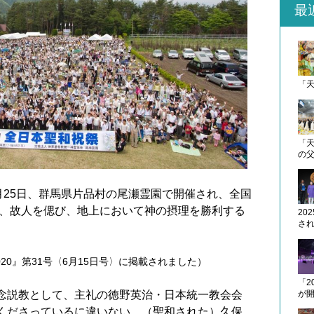
最
「
「天
の
25日、群馬県片品村
の尾瀬霊園で開催され、全国
、故人を偲び、地上において神の摂理を勝利する
20
さ
2020』第31号〈6月15日号〉に掲載されました）
「2
が
念説教として、主礼の徳野
英治・日本統一教会会
くだ
さっているに違いない、（聖和された）久保