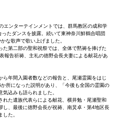
のエンターテインメントで
は、群馬教区の成和学
合っ
たダンスを披露。続いて東神奈川鮮鶴合唱団
やかな歌声で歌い上げました。
った第二部の聖和祝祭で
は、全体で黙祷を捧げた
表報告祈祷、主礼の徳野会長夫妻による献花があ
から年間入園者数などの報
告と、尾瀬霊園をはじ
6か
所になった説明があり、「今後も全国の霊園の
意気込みも語られました。
された遺族代表らによる献
花、横井勉・尾瀬聖和
拶し、
最後に徳野会長が祝祷、南炅卓・第4地区長
ました。