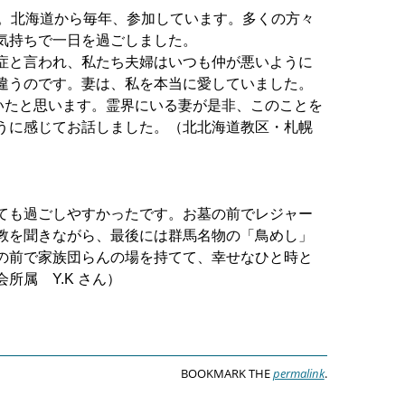
。北海道から毎年、参
加しています。多くの方々
気持ちで一日を過ごしました。
症と言われ、私たち夫婦
はいつも仲が悪いように
違
うのです。妻は、私を本当に愛していました。
ていたと思います。霊界にいる妻が是非、
このことを
うに感じてお話し
ました。（北北海道教区・札幌
ても過ごしやすかったです。
お墓の前でレジャー
教を聞き
ながら、最後には群馬名物の「鳥めし」
の前で家族団らんの場を持てて、幸せなひと時
と
所属 Y.K さん）
BOOKMARK THE
permalink
.