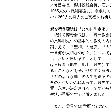
木修己会長、櫻井
設雄会長、石井
1065人の（尾瀬霊園に）永眠し
の）269人の霊人のご冥福をお祈
愛を培う秘訣は「ために生きる」
続けて徳野会長は、「統一教会
の文鮮明先生の基本的な教えの内
踏まえて、『聖和』の意義、『人
一番
何が大切なのか？』について
ししたいと思います」として、
「
は三段階（胎中、地上、霊界）で
る」ことなどを
分かりやすく解説
「どのような地上の人生を送るの
そ
の人生いかんによって、霊界で
置、永生が決定される。
ですから
生活が重要です」と訴えました。
また、霊界では“学歴”ではなく