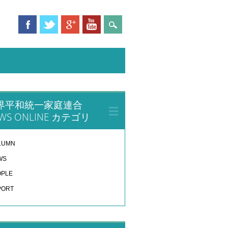
界平和統一家庭連合
WS ONLINE カテゴリ
LUMN
WS
OPLE
PORT