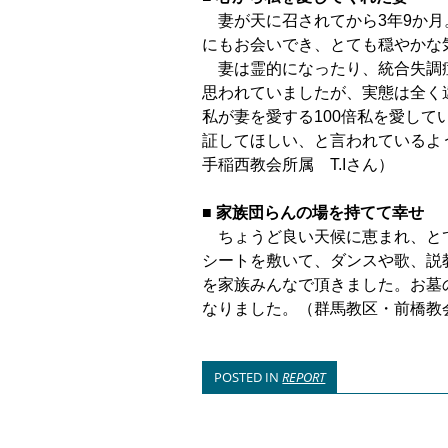
妻が天に召されてから3年9か月
にもお会いでき、とても穏やかな
妻は霊的になったり、統合失調
思われていましたが、実態は全く
私が妻を愛す
る100倍私を愛し
証してほしい、と言われているよ
手稲西教会所属 T.Iさん）
■
家族団らんの場を持てて幸せ
ちょうど良い天候に恵まれ、と
シートを敷いて、ダンスや歌、説
を家族みんなで頂き
ました。お墓
なりました。（群馬教区・前橋教会
POSTED IN
REPORT