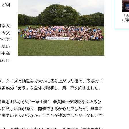
」が開
「
8
進南大
「天父
の小学
元気い
の中高
に合わせ
き、クイズと抽選会で大いに盛り上がった後は、広場の中
う家族のチカラ」を全体で唱和し、第一部を終えました。
当を囲みながら“一家団欒”。会員同士が親睦を深めるひ
夜に激しい雨が降り、開催できるか心配でしたが、無事に
に来ている人が少なかったことが残念でしたが、楽しい雰