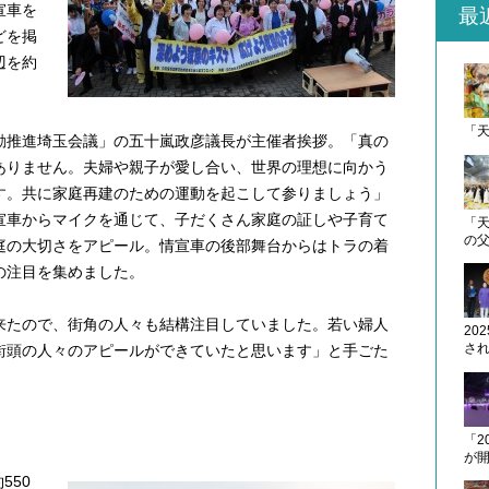
最
宣車を
どを掲
辺を約
「
動推進埼玉会議」の五十嵐政彦議長が主催者挨拶。「真の
ありません。夫婦や親子が愛し合い、世界の理想に向かう
す。共に家庭再建のための運動を起こして参りましょう」
宣車からマイクを通じて、子だくさん家庭の証しや子育て
「天
の
庭の大切さをアピール。情宣車の後部舞台からはトラの着
の注目を集めました。
来たので、街角の人々も結構注目していました。若い婦人
20
さ
街頭の人々のアピールができていたと思います」と手ごた
「2
が
550