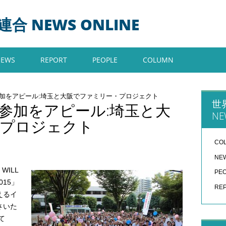
 NEWS ONLINE
NEWS
REPORT
PEOPLE
COLUMN
加をアピール:埼玉と大阪でファミリー・プロジェクト
世
参加をアピール:埼玉と大
NE
・プロジェクト
CO
NE
ILL
PE
015」
RE
えるイ
さいた
て