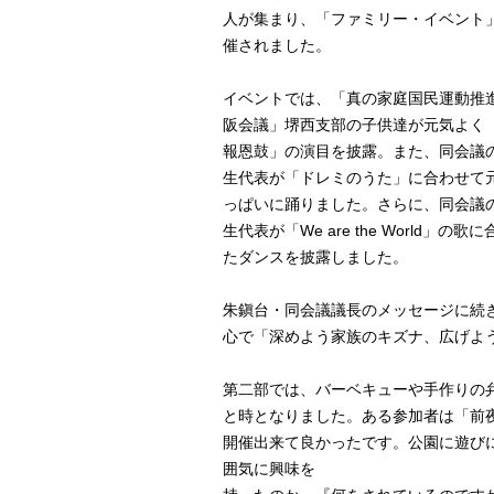
人が集まり、「ファミリー・イベント
催されました。
イベントでは、「真の家庭国民運動推
阪会議」堺西支部の子供達が元気よく
報恩鼓」の演目を披露。また、同会議
生代表が「ドレミのうた」に合わせて
っぱいに踊りました。さらに、同会議
生代表が「We are the World」の歌
たダンスを披露しました。
朱鎭台・同会議議長のメッセージに続
心で「深めよう家族のキズナ、広げよ
第二部では、バーベキューや手作りの弁
と時となりました。ある参加者は「前
開催出来て良かったです。公園に遊び
囲気に興味を