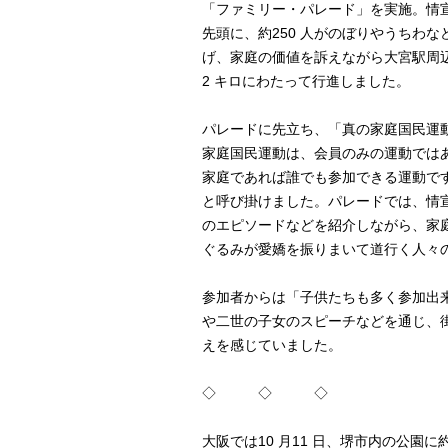
「ファミリー・パレード」を実施。情
先頭に、約250 人がのぼりやうちわな
げ、家庭の価値を訴えながら大宮駅周
2 キロにわたって行進しました。
パレードに先立ち、「真の家庭国民運
家庭国民運動は、会員のみの運動では
家庭であれば誰でも参加できる運動で
と呼び掛けました。パレードでは、情
のエピソードなどを紹介しながら、家
ぐるみが愛嬌を振りまいて道行く人々
参加者からは「子供たちも多く参加出
や二世の子女のスピーチなどを通じ、
えを感じていました。
◇ ◇ ◇
大阪では10 月11 日、堺市内の公園に約