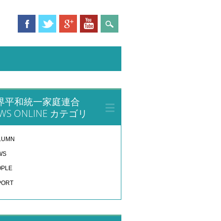
界平和統一家庭連合
WS ONLINE カテゴリ
LUMN
WS
OPLE
PORT