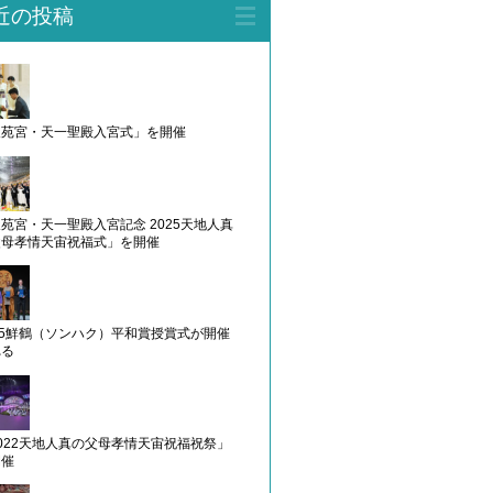
近の投稿
天苑宮・天一聖殿入宮式」を開催
苑宮・天一聖殿入宮記念 2025天地人真
父母孝情天宙祝福式」を開催
25鮮鶴（ソンハク）平和賞授賞式が開催
れる
022天地人真の父母孝情天宙祝福祝祭」
開催