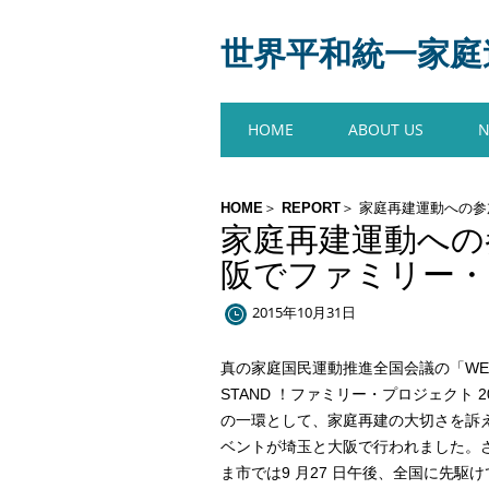
世界平和統一家庭連合
Main menu
Skip
HOME
ABOUT US
to
content
HOME
REPORT
家庭再建運動への参
家庭再建運動への
阪でファミリー
2015年10月31日
真の家庭国民運動推進全国会議の「WE W
STAND ！ファミリー・プロジェクト 2
の一環として、家庭再建の大切さを訴
ベントが埼玉と大阪で行われました。
ま市では9 月27 日午後、全国に先駆け