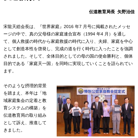
伝道教育局長 矢野治佳
宋龍天総会長は、『世界家庭』2016 年7 月号に掲載されたメッセ
ージの中で、真の父母様の家庭連合宣布（1994 年4 月）を通し
て、個人救援の時代から家庭救援の時代に入り、夫婦、家庭を中心
として創造本性を啓発し、完成の道を行く時代に入ったことを強調
されました。そして、全体目的としての母の国の使命勝利と、個体
目的である「家庭天一国」を同時に実現していくことを語られてい
ます。
そのような摂理的背景
を踏まえ、本年は「地
域家庭集会の定着と教
育システムの構築」を
伝道教育局の取り組み
として訴え、推進して
きました。