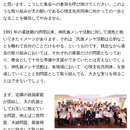
と思います。こうした集会への参加を呼び掛けてください。このよ
うな取り組みが天の願いである心情文化共同体に向かっての一歩と
なることを確信してやみません。
1991 年の還故郷の摂理以来、神氏族メシヤ活動に対して漠然と抱
いてきたイメージがあります。それは「氏族メシヤ活動は公的なこ
とを離れて自分のことだけをやる」というものです。残念ながら過
去の取り組みにおいては、それぞれの家庭だけの問題となってお
り、教会として十分な準備や支援ができていたとは言えないでしょ
う。神氏族メシヤ活動は、各地域において「心情文化共同体」を形
成していくことと別問題として取り組んでも、大きな実りを得るこ
とはできないでしょう。
まず、近隣の祝福家庭
が団結し、天の氏族と
してお互いに抱えてい
る問題、例えば二世問
題、夫婦問題、親復帰
などに協力して取り組