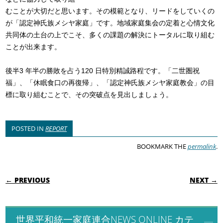
むことが大切だと思います。その模範となり、リードをしていくの
が「認定神氏族メシヤ家庭」です。地域家庭集会の定着と心情文化
共同体の土台の上でこそ、多くの課題の解決にトータルに取り組む
ことが出来ます。
後半3 年半の勝敗を占う120 日特別精誠路程です。「二世圏祝
福」、「休眠食口の再復帰」、「認定神氏族メシヤ家庭教会」の目
標に取り組むことで、その突破点を見出しましょう。
POSTED IN
REPORT
BOOKMARK THE
permalink
.
POST NAVIGATION
← PREVIOUS
NEXT →
世界平和統一家庭連合NEWS ONLINE カテ