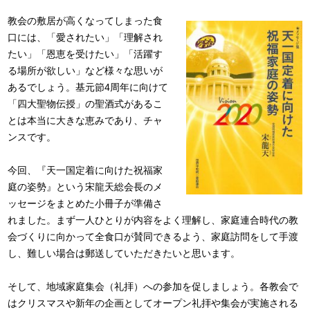
教会の敷居が高くなってしまった食
口には、「愛されたい」「理解され
たい」「恩恵を受けたい」「活躍す
る場所が欲しい」など様々な思いが
あるでしょう。基元節4周年に向けて
「四大聖物伝授」の聖酒式があるこ
とは本当に大きな恵みであり、チャ
ンスです。
今回、『天一国定着に向けた祝福家
庭の姿勢』という宋龍天総会長のメ
ッセージをまとめた小冊子が準備さ
れました。まず一人ひとりが内容をよく理解し、家庭連合時代の教
会づくりに向かって全食口が賛同できるよう、家庭訪問をして手渡
し、難しい場合は郵送していただきたいと思います。
そして、地域家庭集会（礼拝）への参加を促しましょう。各教会で
はクリスマスや新年の企画としてオープン礼拝や集会が実施される