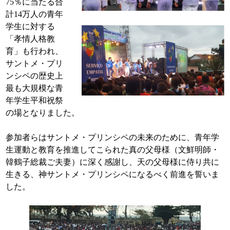
75
％に当たる合
計
14
万人の青年
学生に対する
「孝情人格教
育」も行われ、
サントメ・プリ
ンシペの歴史上
最も大規模な青
年学生平和祝祭
の場となりました。
参加者らはサントメ・プリンシペの未来のために、青年学
生運動と教育を推進してこられた真の父母様（文鮮明師・
韓鶴子総裁ご夫妻）に深く感謝し、天の父母様に侍り共に
生きる、神サントメ・プリンシペになるべく前進を誓いま
した。