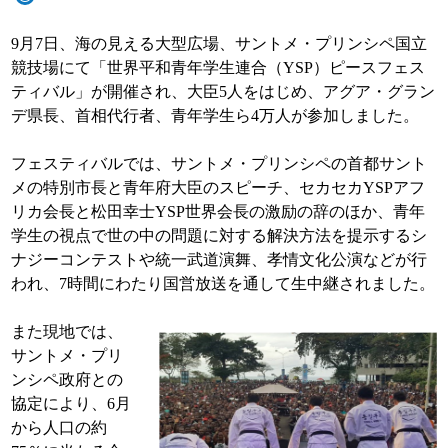
9
月
7
日、海の見える大型広場、サントメ・プリンシペ国立
競技場にて「世界平和青年学生連合（
YSP
）ピースフェス
ティバル」が開催され、大臣
5
人をはじめ、アグア・グラン
デ県長、首相代行者、青年学生ら
4
万人が参加しました。
フェスティバルでは、サントメ・プリンシペの首都サント
メの特別市長と青年府大臣のスピーチ、セカセカ
YSP
アフ
リカ会長と松田幸士
YSP
世界会長の激励の辞のほか、青年
学生の視点で世の中の問題に対する解決方法を提示するシ
ナジーコンテストや統一武道演舞、孝情文化公演などが行
われ、
7
時間にわたり国営放送を通して生中継されました。
また現地では、
サントメ・プリ
ンシペ政府との
協定により、
6
月
から人口の約