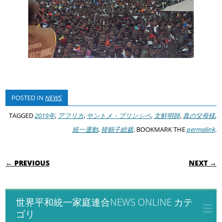
POSTED IN
NEWS
TAGGED
2019年
,
アフリカ
,
サントメ・プリンシペ
,
文鮮明師
,
真の父母様
,
統一運動
,
韓鶴子総裁
. BOOKMARK THE
permalink
.
POST NAVIGATION
← PREVIOUS
NEXT →
世界平和統一家庭連合NEWS ONLINE カテ
ゴリ