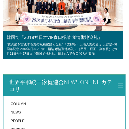
韓国で「2018神日本VIP食口招請 孝情聖地巡礼」
“真の愛を実践する真の祝福家庭となれ” 「文鮮明・天地人真の父母 天宙聖和6
周年記念 2018神日本VIP食口招請 孝情聖地巡礼」（団長・堀正一副会長）が9
月11日から17日まで韓国で行われ、日本のVIP食口40人が参加
世界平和統一家庭連合NEWS ONLINE カテ
ゴリ
COLUMN
NEWS
PEOPLE