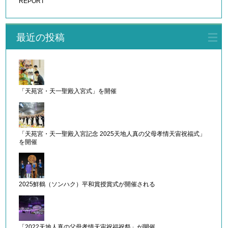
REPORT
最近の投稿
「天苑宮・天一聖殿入宮式」を開催
「天苑宮・天一聖殿入宮記念 2025天地人真の父母孝情天宙祝福式」
を開催
2025鮮鶴（ソンハク）平和賞授賞式が開催される
「2022天地人真の父母孝情天宙祝福祝祭」が開催