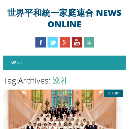
世界平和統一家庭連合 NEWS
ONLINE
Main menu
Skip
MENU
to
content
Tag Archives:
巡礼
REPORT