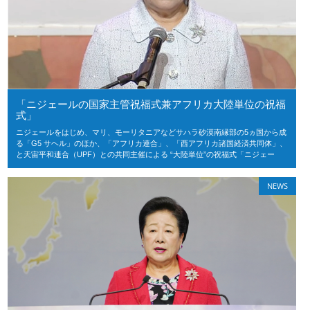
「ニジェールの国家主管祝福式兼アフリカ大陸単位の祝福
式」
ニジェールをはじめ、マリ、モーリタニアなどサハラ砂漠南縁部の5ヵ国から成
る「G5 サヘル」のほか、「アフリカ連合」、「西アフリカ諸国経済共同体」、
と天宙平和連合（UPF）との共同主催による “大陸単位”の祝福式「ニジェー
NEWS