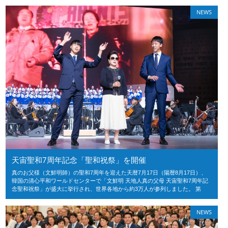
NEWS
天宙聖和7周年記念「聖和祝祭」を開催
真のお父様（文鮮明師）の聖和7周年を迎えた天暦7月17日（陽暦8月17日）、
韓国の清心平和ワールドセンターで「文鮮明 天地人真の父母 天宙聖和7周年記
念聖和祝祭」が盛大に挙行され、世界各地から約3万人が参列しました。 第
NEWS