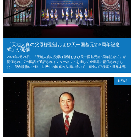
「天地人真の父母様聖誕および天一国基元節8周年記念
式」が開催
2021年2月24日、「天地人真の父母様聖誕および天一国基元節8周年記念式」が
開催され、7カ国語で通訳されインターネットを通して全世界に配信されまし
た。 記念映像の上映、世界中の国旗の入場に続いて、司会の尹煐鎬・世界本部
NEWS