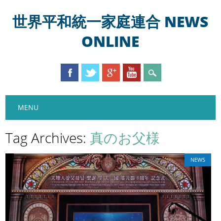
世界平和統一家庭連合 NEWS
ONLINE
Main menu
Skip
MENU
to
content
Tag Archives:
真のお父様
NEWS