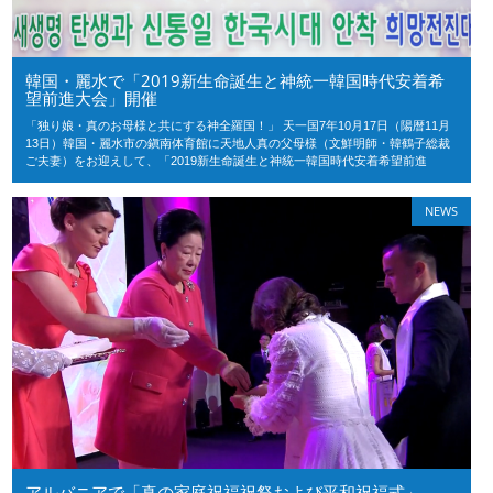
韓国・麗水で「2019新生命誕生と神統一韓国時代安着希
望前進大会」開催
「独り娘・真のお母様と共にする神全羅国！」 天一国7年10月17日（陽暦11月
13日）韓国・麗水市の鎭南体育館に天地人真の父母様（文鮮明師・韓鶴子総裁
ご夫妻）をお迎えして、「2019新生命誕生と神統一韓国時代安着希望前進
NEWS
アルバニアで「真の家庭祝福祝祭および平和祝福式」