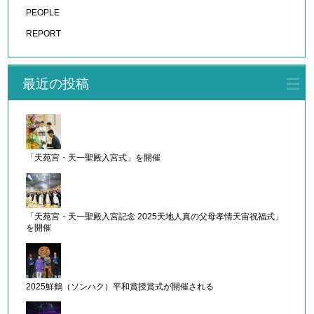
PEOPLE
REPORT
最近の投稿
「天苑宮・天一聖殿入宮式」を開催
「天苑宮・天一聖殿入宮記念 2025天地人真の父母孝情天宙祝福式」
を開催
2025鮮鶴（ソンハク）平和賞授賞式が開催される