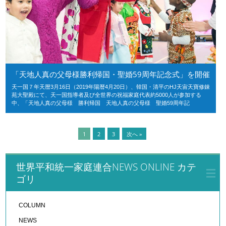
「天地人真の父母様勝利帰国・聖婚59周年記念式」を開催
天一国７年天暦3月16日（2019年陽暦4月20日）、韓国・清平のHJ天宙天寶修錬
苑大聖殿にて、天一国指導者及び全世界の祝福家庭代表約5000人が参加する
中、「天地人真の父母様 勝利帰国 天地人真の父母様 聖婚59周年記
1
2
3
次へ »
世界平和統一家庭連合NEWS ONLINE カテ
ゴリ
COLUMN
NEWS