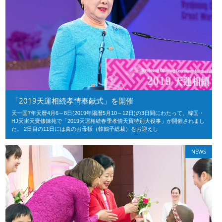
「2019天運相続孝情奉献式」を開催
天一国7年天暦4月6～8日(2019年陽暦5月10～12日)の3日間にわたって、韓国・
HJ天宙天寶修錬苑で「2019天運相続春季孝情天寶特別大役事」が開催されまし
た。 2日目の11日には真のお母様（韓鶴子総裁）をお迎えし
NEWS