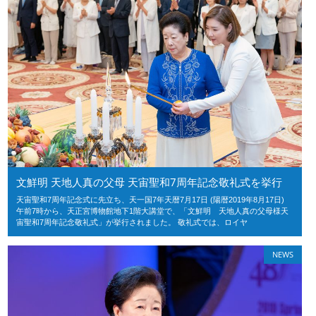
文鮮明 天地人真の父母 天宙聖和7周年記念敬礼式を挙行
天宙聖和7周年記念式に先立ち、天一国7年天暦7月17日 (陽暦2019年8月17日)
午前7時から、天正宮博物館地下1階大講堂で、「文鮮明 天地人真の父母様天
宙聖和7周年記念敬礼式」が挙行されました。 敬礼式では、ロイヤ
NEWS