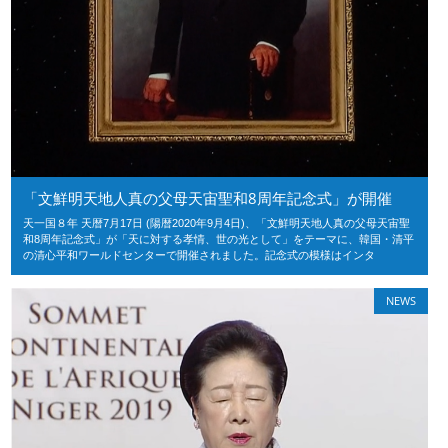
「文鮮明天地人真の父母天宙聖和8周年記念式」が開催
天一国８年 天暦7月17日 (陽暦2020年9月4日)、「文鮮明天地人真の父母天宙聖
和8周年記念式」が「天に対する孝情、世の光として」をテーマに、韓国・清平
の清心平和ワールドセンターで開催されました。記念式の模様はインタ
NEWS