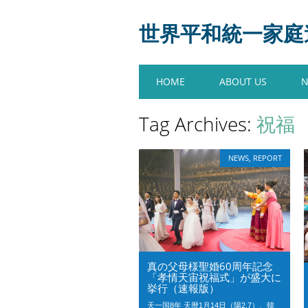
世界平和統一家庭連合
Main menu
Skip
HOME
ABOUT US
to
content
Tag Archives:
祝福
NEWS
,
REPORT
真の父母様聖婚60周年記念
「孝情天宙祝福式」が盛大に
挙行（速報版）
天一国8年 天暦1月14日（陽2.7）、韓