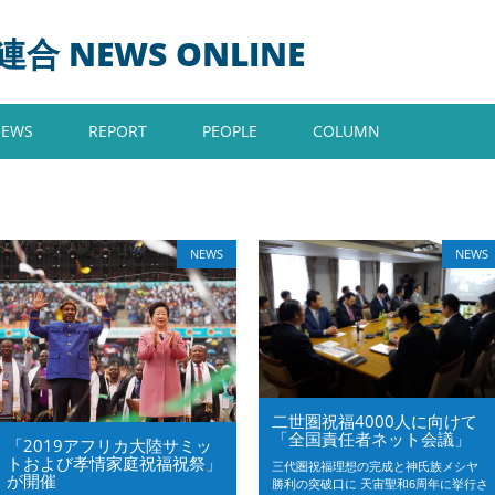
 NEWS ONLINE
NEWS
REPORT
PEOPLE
COLUMN
NEWS
NEWS
二世圏祝福4000人に向けて
「全国責任者ネット会議」
「2019アフリカ大陸サミッ
トおよび孝情家庭祝福祝祭」
三代圏祝福理想の完成と神氏族メシヤ
が開催
勝利の突破口に 天宙聖和6周年に挙行さ