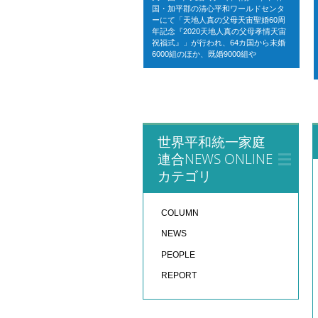
国・加平郡の清心平和ワールドセンタ
ーにて「天地人真の父母天宙聖婚60周
年記念『2020天地人真の父母孝情天宙
祝福式』」が行われ、64カ国から未婚
6000組のほか、既婚9000組や
世界平和統一家庭
連合NEWS ONLINE
カテゴリ
COLUMN
NEWS
PEOPLE
REPORT