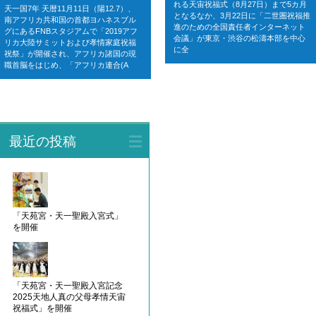
れる天宙祝福式（8月27日）まで5カ月
天一国7年 天暦11月11日（陽12.7）、
となるなか、3月22日に「二世圏祝福推
南アフリカ共和国の首都ヨハネスブル
進のための全国責任者インターネット
グにあるFNBスタジアムで「2019アフ
会議」が東京・渋谷の松濤本部を中心
リカ大陸サミットおよび孝情家庭祝福
に全
祝祭」が開催され、アフリカ諸国の現
職首脳をはじめ、「アフリカ連合(A
最近の投稿
「天苑宮・天一聖殿入宮式」
を開催
「天苑宮・天一聖殿入宮記念
2025天地人真の父母孝情天宙
祝福式」を開催